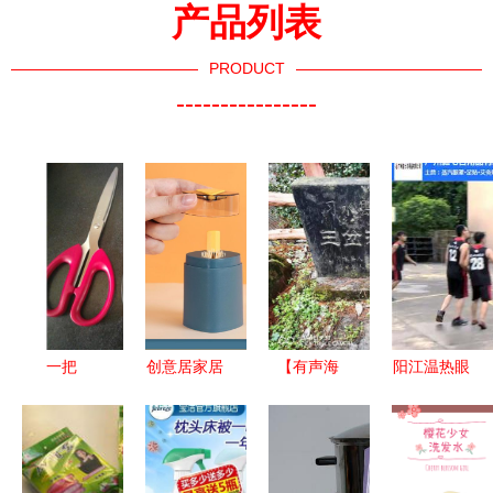
产品列表
PRODUCT
----------------
一把
创意居家居
【有声海
阳江温热眼
210mm得
厨房用品用
报】假如工
罩 庭七工
力剪刀的日
具小百货家
业遗产会说
厂打造的生
常 裁剪生
庭生活日用
话 习水清
活日用品新