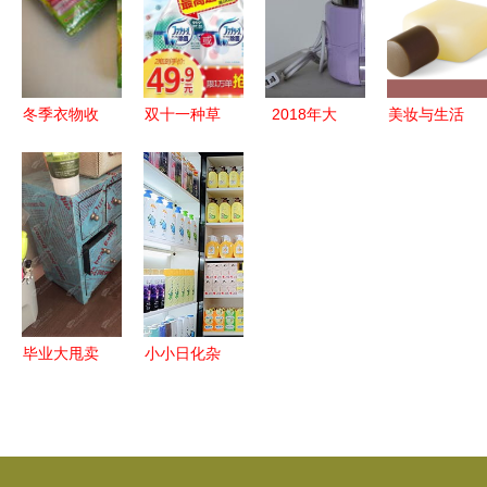
活，也裁剪
品家用大全
早期工业遗
宠
时间
神器小物件
产群中的生
活用具低声
私语
冬季衣物收
双十一种草
2018年大
美妆与生活
纳好物推荐
生活日用品
懒猫懒人生
日常中的独
时尚真空收
必囤清单
活优品馆加
特魅力
纳袋，释放
盟费变动分
居家空间新
析
潮流
毕业大甩卖
小小日化杂
所见皆可
货店的背
售，生活家
后，竟藏着
居一站清空
一套赚钱秘
籍——生活