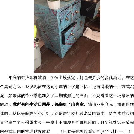
年底的钟声即将敲响，学位尘埃落定，打包去异乡的步伐渐近。在这
个离别之际，我发现留在这间小屋的不仅是回忆，还有满眼的生活方式沉
淀。如果你的毕业季也加入了归期或搬迁的画面，不妨看看这一场最后的
触动：
我所有的生活日用品，都翻红了出售章。
清债不失容光，挥别何妨
体面。从床头寂静的小台灯，到厨房沉稳炖过老汤的煲类、透气木质筷拍
青丝串号尚未裸露太久；书桌上不睡岁月的耳机制同，只要视线涉及范围
内被我日用的物理贴近质感——《只要是你可以看到的(都可以扫一走了