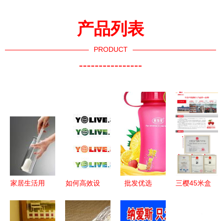
产品列表
PRODUCT
----------------
家居生活用
如何高效设
批发优选
三樱45米盒
品价格与批
计生活日用
康知缘
装保鲜膜
发供应全解
品网站 模
2015简约
厨房收纳的