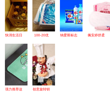
析 传众网
板选择与下
运动便携提
智慧之选
模式与选择
载指南
手时尚磨砂
指南
太空杯，结
实耐用才是
生活日用品
快消生活日
100-20优
纳爱斯标志
佩安婷舒柔
王道
用品店加盟
惠券买到的
视觉解析与
蝶翼棉面护
费高吗？一
生活日用品
生活日用品
垫 轻盈呵
文读懂真实
不仅仅是省
中的品牌魅
护，安心每
成本与投资
钱，更是一
力
一天
回报
种生活美学
强力推荐这
创意旋转钥
几款生活日
匙扣 金属
用品，妈妈
钥匙扣工厂