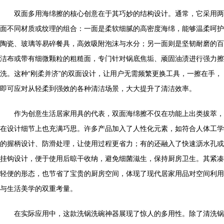
双面多用海绵擦的核心创意在于其巧妙的结构设计。通常，它采用两
面不同材质或纹理的组合：一面是柔软细腻的高密度海绵，能够温柔呵护
陶瓷、玻璃等易碎餐具，高效吸附泡沫与水分；另一面则是坚韧耐磨的百
洁布或带有细微颗粒的粗糙面，专门针对锅底焦垢、顽固油渍进行强力擦
洗。这种“刚柔并济”的双面设计，让用户无需频繁更换工具，一擦在手，
即可应对从轻柔到强效的各种清洁场景，大大提升了清洁效率。
作为创意生活居家用具的代表，双面海绵擦不仅在功能上出类拔萃，
在设计细节上也充满巧思。许多产品加入了人性化元素，如符合人体工学
的握柄设计、防滑处理，让使用过程更省力；有的还融入了快速沥水孔或
挂钩设计，便于使用后晾干收纳，避免细菌滋生，保持厨房卫生。其紧凑
轻便的形态，也节省了宝贵的厨房空间，体现了现代居家用品对空间利用
与生活美学的双重考量。
在实际应用中，这款洗锅洗碗神器展现了惊人的多用性。除了清洗锅